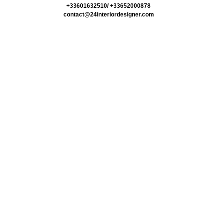
+33601632510/ +33652000878
contact@24interiordesigner.com